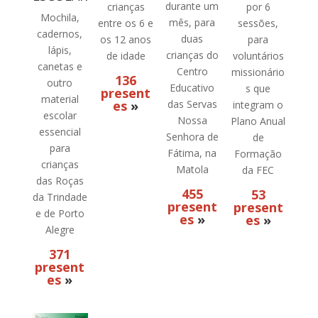
durante um
crianças
por 6
Mochila,
mês, para
entre os 6 e
sessões,
cadernos,
duas
os 12 anos
para
lápis,
crianças do
de idade
voluntários
canetas e
Centro
missionário
136
outro
Educativo
s que
present
material
es
»
das Servas
integram o
escolar
Nossa
Plano Anual
essencial
Senhora de
de
para
Fátima, na
Formação
crianças
Matola
da FEC
das Roças
455
53
da Trindade
present
present
e de Porto
es
»
es
»
Alegre
371
present
es
»