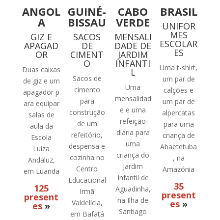
ANGOL
GUINÉ-
CABO
BRASIL
A
BISSAU
VERDE
UNIFOR
MES
GIZ E
SACOS
MENSALI
ESCOLAR
APAGAD
DE
DADE DE
ES
OR
CIMENT
JARDIM
O
INFANTI
Uma t-shirt,
Duas caixas
L
Sacos de
um par de
de giz e um
Uma
cimento
calções e
apagador p
mensalidad
para
um par de
ara equipar
e e uma
construção
alpercatas
salas de
refeição
de um
para uma
aula da
diária para
refeitório,
criança de
Escola
uma
despensa e
Abaetetuba
Luiza
criança do
cozinha no
, na
Andaluz,
Jardim
Centro
Amazónia
em Luanda
Infantil de
Educacional
35
125
Aguadinha,
Irmã
present
present
na Ilha de
Valdelícia,
es
»
es
»
Santiago
em Bafatá