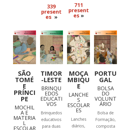
711
339
present
present
es
»
es
»
SÃO
TIMOR
MOÇA
PORTU
TOMÉ
-LESTE
MBIQU
GAL
E
E
BRINQU
BOLSA
PRÍNCI
EDOS
DO
LANCHE
PE
EDUCATI
VOLUNT
S
VOS
ÁRIO
ESCOLAR
MOCHIL
ES
A E
Brinquedos
Bolsa de
MATERIA
Lanches
educativos
Formação,
L
diários,
para duas
composta
ESCOLAR