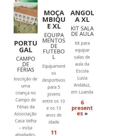
MOÇA
ANGOL
MBIQU
A XL
E XL
KIT SALA
DE AULA
EQUIPA
MENTOS
PORTU
Kit para
DE
GAL
equipar
FUTEBO
L
salas de
CAMPO
DE
aula da
Equipament
FÉRIAS
Escola
os
Luiza
Inscrição de
desportivos
Andaluz,
uma
para 5
em Luanda
criança no
jovens
Campo de
entre os 10
6
Férias da
present
e os 13
es
»
Associação
anos de
Casa Velha
idade
– inclui
11
atividades,