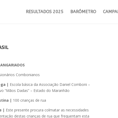
RESULTADOS 2025
BARÓMETRO
CAMPA
ASIL
S ANGARIADOS
sionários Combonianos
ega |
Escola básica da Associação Daniel Comboni –
ivo “Mãos Dadas” – Estado do Maranhão
tina |
100 crianças de rua
e |
Este presente procura colmatar as necessidades
mentação destas crianças de rua que frequentam esta