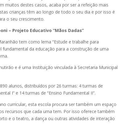
Em muitos destes casos, acaba por ser a refeição mais
tas crianças têm ao longo de todo o seu dia e por isso é
ara o seu crescimento.
oni – Projeto Educativo “Mãos Dadas”
 Maranhão tem como lema “Estude e trabalhe para
el fundamental da educação para a construção de uma
erna.
tirão e é uma Instituição vinculada à Secretaria Municipal
890 alunos, distribuídos por 26 turmas: 4 turmas de
ental I” e 14 turmas de “Ensino Fundamental II”.
lano curricular, esta escola procura ser também um espaço
 aos recursos que cada uma tem. Por isso oferece também
to e o teatro, a dança ou outras atividades de interação