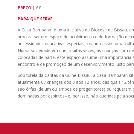
PREÇO |
6€
PARA QUE SERVE
A Casa Bambaran é uma iniciativa da Diocese de Bissau, em
procura ser um espaço de acolhimento e de formação de c
necessidades educativas especiais, criando assim uma cult
Numa sociedade em que, muitas vezes, as crianças com nec
colocadas de parte, este espaço assume uma importância 
encontro e de promoção de um desenvolvimento justo para
Sob tutela da Caritas da Guiné-Bissau, a Casa Bambaran si
atualmente 67 crianças dos 0 aos 12 anos, das quais 12 têm
são órfãs (de um ou ambos os progenitores) ou requerem p
dominadas por espíritos» e, por isso, não queridas pela soc