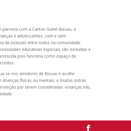
 parceria com a Caritas Guiné-Bissau, e
rianças e adolescentes, com e sem
ura de inclusão entre todos na comunidade.
essidades educativas especiais são excluídas e
acrescida pois funciona como espaço de
 todos.
tua-se nos arredores de Bissau e acolhe
 doenças físicas ou mentais, e muitas outras
roteção por serem consideradas «crianças irãs,
iedade.