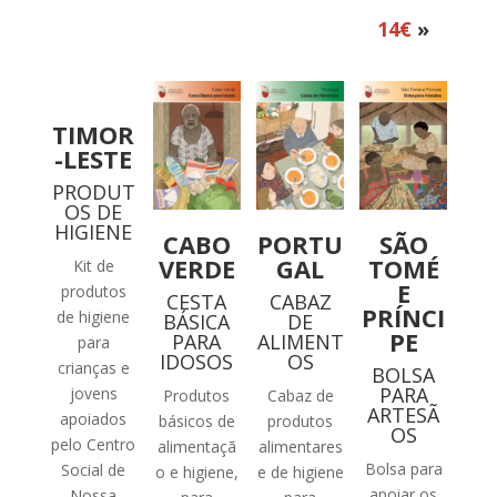
14€
»
TIMOR
-LESTE
PRODUT
OS DE
HIGIENE
CABO
PORTU
SÃO
VERDE
GAL
TOMÉ
Kit de
E
produtos
CESTA
CABAZ
PRÍNCI
de higiene
BÁSICA
DE
PE
PARA
ALIMENT
para
IDOSOS
OS
crianças e
BOLSA
PARA
jovens
Produtos
Cabaz de
ARTESÃ
apoiados
básicos de
produtos
OS
pelo Centro
alimentaçã
alimentares
Bolsa para
Social de
o e higiene,
e de higiene
apoiar os
Nossa