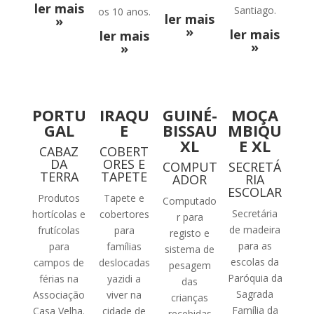
ler mais
Santiago.
os 10 anos.
ler mais
»
»
ler mais
ler mais
»
»
PORTU
IRAQU
GUINÉ-
MOÇA
GAL
E
BISSAU
MBIQU
XL
E XL
CABAZ
COBERT
DA
ORES E
COMPUT
SECRETÁ
TERRA
TAPETE
ADOR
RIA
ESCOLAR
Produtos
Tapete e
Computado
Secretária
hortícolas e
cobertores
r para
de madeira
frutícolas
para
registo e
para as
para
famílias
sistema de
escolas da
campos de
deslocadas
pesagem
Paróquia da
férias na
yazidi a
das
Sagrada
Associação
viver na
crianças
Família da
Casa Velha.
cidade de
recebidas