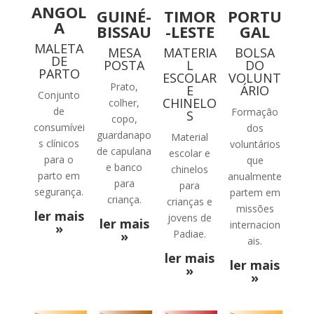
ANGOL
GUINÉ-
TIMOR
PORTU
A
BISSAU
-LESTE
GAL
MALETA
MESA
MATERIA
BOLSA
DE
POSTA
L
DO
PARTO
ESCOLAR
VOLUNT
Prato,
E
ÁRIO
Conjunto
CHINELO
colher,
de
Formação
S
copo,
consumívei
dos
guardanapo
Material
s clínicos
voluntários
de capulana
escolar e
para o
que
e banco
chinelos
parto em
anualmente
para
para
segurança.
partem em
criança.
crianças e
missões
ler mais
jovens de
ler mais
internacion
»
Padiae.
»
ais.
ler mais
ler mais
»
»