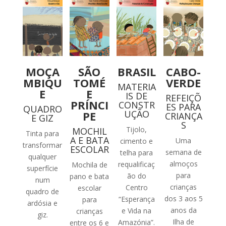
MOÇA
SÃO
BRASIL
CABO-
MBIQU
TOMÉ
VERDE
MATERIA
E
E
IS DE
REFEIÇÕ
PRÍNCI
CONSTR
ES PARA
QUADRO
UÇÃO
PE
CRIANÇA
E GIZ
S
Tijolo,
MOCHIL
Tinta para
A E BATA
Uma
cimento e
transformar
ESCOLAR
semana de
telha para
qualquer
almoços
requalificaç
Mochila de
superfície
para
ão do
pano e bata
num
crianças
Centro
escolar
quadro de
dos 3 aos 5
“Esperança
para
ardósia e
anos da
e Vida na
crianças
giz.
Ilha de
Amazónia”.
entre os 6 e