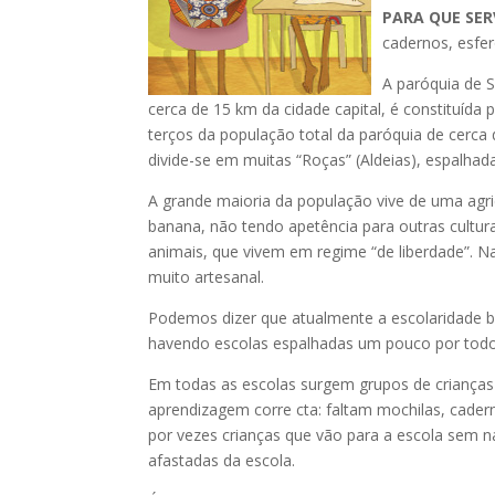
PARA QUE SER
cadernos, esfero
A paróquia de 
cerca de 15 km da cidade capital, é constituíd
terços da população total da paróquia de cerca
divide-se em muitas “Roças” (Aldeias), espalha
A grande maioria da população vive de uma agr
banana, não tendo apetência para outras cultura
animais, que vivem em regime “de liberdade”. Na
muito artesanal.
Podemos dizer que atualmente a escolaridade bás
havendo escolas espalhadas um pouco por todo
Em todas as escolas surgem grupos de crianças
aprendizagem corre cta: faltam mochilas, caderno
por vezes crianças que vão para a escola sem n
afastadas da escola.