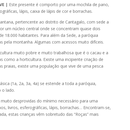
VE |
Este presente é comporto por uma mochila de pano,
gráficas, lápis, caixa de lápis de cor e borrachas.
Santana, pertencente ao distrito de Cantagalo, com sede a
a por um núcleo central onde se concentram quase dois
 de 18.000 habitantes. Para além da Sede, a paróquia
das pela montanha. Algumas com acessos muito difíceis.
icultura muito pobre e muito trabalhosa que é o cacau e a
s como a horticultura. Existe uma incipiente criação de
s praias, existe uma população que vive de uma pesca
ica (1a, 2a, 3a, 4a) se estende a toda a paróquia,
 o lado.
 muito desprovidas do mínimo necessário para uma
s, livros, esferográficas, lápis, borrachas… Encontram-se,
ada, estas crianças vêm sobretudo das “Roças” mais