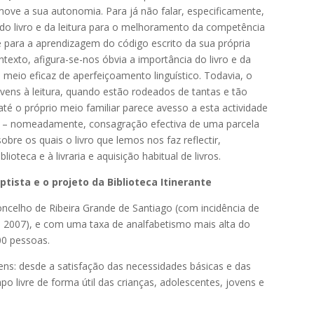
move a sua autonomia. Para já não falar, especificamente,
do livro e da leitura para o melhoramento da competência
l e para a aprendizagem do código escrito da sua própria
ntexto, afigura-se-nos óbvia a importância do livro e da
 meio eficaz de aperfeiçoamento linguístico. Todavia, o
 jovens à leitura, quando estão rodeados de tantas e tão
 até o próprio meio familiar parece avesso a esta actividade
na – nomeadamente, consagração efectiva de uma parcela
obre os quais o livro que lemos nos faz reflectir,
blioteca e à livraria e aquisição habitual de livros.
tista e o projeto da Biblioteca Itinerante
concelho de Ribeira Grande de Santiago (com incidência de
2007), e com uma taxa de analfabetismo mais alta do
00 pessoas.
ns: desde a satisfação das necessidades básicas e das
o livre de forma útil das crianças, adolescentes, jovens e