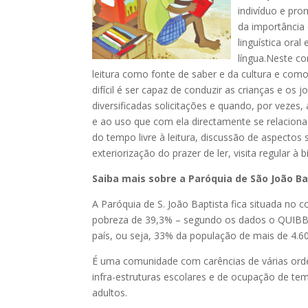
indivíduo e pro
da importância 
linguística ora
língua.Neste co
leitura como fonte de saber e da cultura e como
difícil é ser capaz de conduzir as crianças e os
diversificadas solicitações e quando, por vezes,
e ao uso que com ela directamente se relacio
do tempo livre à leitura, discussão de aspectos s
exteriorização do prazer de ler, visita regular à bi
Saiba mais sobre a Paróquia de São João Bap
A Paróquia de S. João Baptista fica situada no 
pobreza de 39,3% – segundo os dados o QUIBB 
país, ou seja, 33% da população de mais de 4.6
É uma comunidade com carências de várias orde
infra-estruturas escolares e de ocupação de temp
adultos.