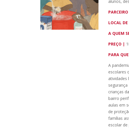
alunos, des
PARCEIRO
LOCAL DE
A QUEM S
PREÇO |
1
PARA QUE
A pandemia
escolares 
atividades 
segurança 
crianças d
bairro per
aulas em s
de proteção
famílias a
escolar de