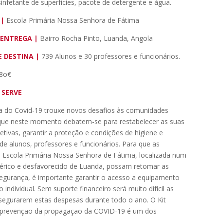
infetante de superfícies, pacote de detergente e água.
 |
Escola Primária Nossa Senhora de Fátima
 ENTREGA |
Bairro Rocha Pinto, Luanda, Angola
E DESTINA |
739 Alunos e 30 professores e funcionários
.
8o€
 SERVE
 do Covid-19 trouxe novos desafios às comunidades
que neste momento debatem-se para restabelecer as suas
letivas, garantir a proteção e condições de higiene e
de alunos, professores e funcionários. Para que as
a Escola Primária Nossa Senhora de Fátima, localizada num
iférico e desfavorecido de Luanda, possam retomar as
egurança, é importante garantir o acesso a equipamento
 individual. Sem suporte financeiro será muito difícil as
ssegurarem estas despesas durante todo o ano. O Kit
 prevenção da propagação da COVID-19 é um dos